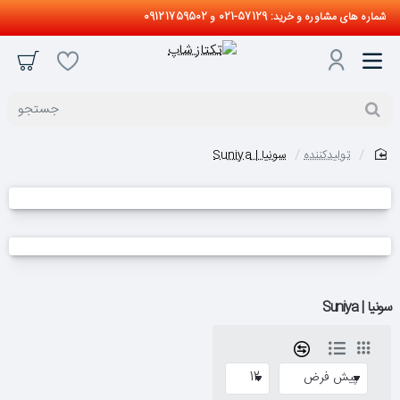
شماره های مشاوره و خرید: 57129-021 و 09121759502
جستجو
تولیدکننده
سونیا | Suniya
home
سونیا | Suniya