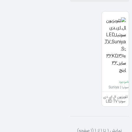
ناموجود
سونیا | Suniya
تلویزیون ال ای دی
سونیا LED TV
Suniya S-
32KD3110 سایز
32 اینچ
نمايش 1 تا 1 از 1 (1 صفحه)