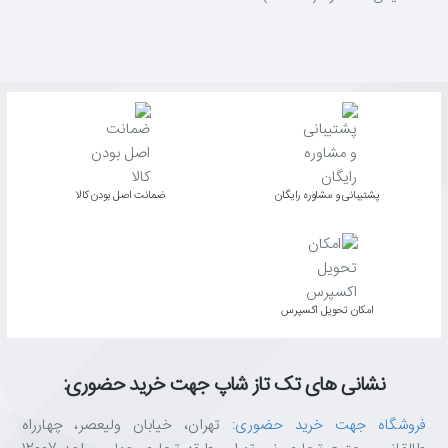
پشتیبانی و مشاوره رایگان
ﺿﻤﺎﻧﺖ اﺻﻞ ﺑﻮدن ﮐﺎﻟﺎ
اﻣﮑﺎن ﺗﺤﻮﯾﻞ اﮐﺴﭙﺮس
نشانی های تک تاز شاپ جهت خرید حضوری:
فروشگاه جهت خرید حضوری
: تهران، خیابان ولیعصر، چهارراه