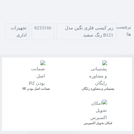
برچسب
زیر کیسی فلزی نگین مدل
8233166
تجهیزات
ها:
B121 رنگ سفید
اداری
پشتیبانی و مشاوره رایگان
ﺿﻤﺎﻧﺖ اﺻﻞ ﺑﻮدن ﮐﺎﻟﺎ
اﻣﮑﺎن ﺗﺤﻮﯾﻞ اﮐﺴﭙﺮس