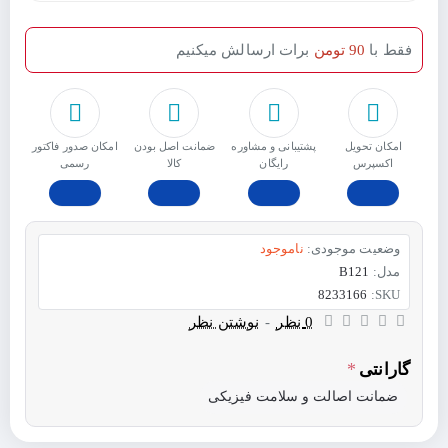
فقط با
90 تومن
برات ارسالش میکنیم
امکان تحویل
پشتیبانی و مشاوره
ﺿﻤﺎﻧﺖ اﺻﻞ ﺑﻮدن
امکان صدور فاکتور
اکسپرس
رایگان
ﮐﺎﻟﺎ
رسمی
وضعیت موجودی:
ناموجود
مدل:
B121
8233166
SKU:
0 نظر
-
نوشتن نظر
گارانتی
ضمانت اصالت و سلامت فیزیکی