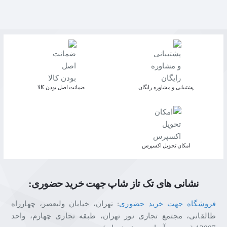
پشتیبانی و مشاوره رایگان
ﺿﻤﺎﻧﺖ اﺻﻞ ﺑﻮدن ﮐﺎﻟﺎ
اﻣﮑﺎن ﺗﺤﻮﯾﻞ اﮐﺴﭙﺮس
نشانی های تک تاز شاپ جهت خرید حضوری:
فروشگاه جهت خرید حضوری
: تهران، خیابان ولیعصر، چهارراه
طالقانی، مجتمع تجاری نور تهران، طبقه تجاری چهارم، واحد