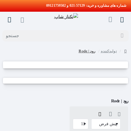
شماره های مشاوره و خرید: 57129-021 و 09121759502
جستجو
تولیدکننده
رود | Rode
home
رود | Rode