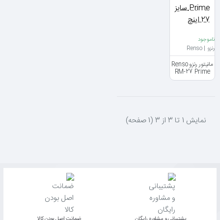
ناموجود
رنزو | Renso
مانیتور رنزو Renso
RM-27 Prime
سایز 27 اینچ
نمايش 1 تا 3 از 3 (1 صفحه)
پشتیبانی و مشاوره رایگان
ﺿﻤﺎﻧﺖ اﺻﻞ ﺑﻮدن ﮐﺎﻟﺎ