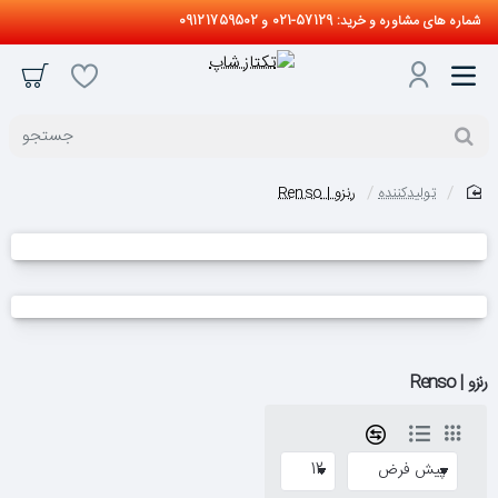
شماره های مشاوره و خرید: 57129-021 و 09121759502
جستجو
تولیدکننده
رنزو | Renso
home
رنزو | Renso