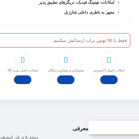
امکانات: هپتینگ فیدبک، تریگرهای تطبیق پذیر
مجهز به باطری داخلی شارژبل
فقط با
90 تومن
برات ارسالش میکنیم
امکان تحویل اکسپرس
پشتیبانی و مشاوره رایگان
ﺿﻤﺎﻧﺖ اﺻﻞ ﺑﻮدن ﮐﺎﻟﺎ
معرفی
دسته بازی پلی استیشن 5 مدل ystation Dualsense Wireless Controller