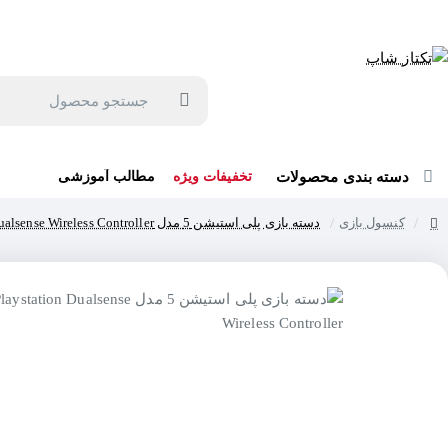
جهت مشاوره و خرید می توانید با شماره 57129-021 تماس بگیرید یا در بله یا روبیکا با شماره 09121759502 در ارتباط باشید (شنبه تا پنجشنبه 9 صبح الی 19 عصر)
جستجو
محصول
دسته بندی محصولات
تخفیفات ویژه
مطالب آموزشی
کنسول بازی
دسته بازی پلی استیشن 5 مدل Playstation Dualsense Wireless Controller
home