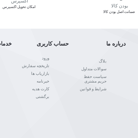
اﻣﮑﺎن ﺗﺤﻮﯾﻞ اﮐﺴﭙﺮس
ﺿﻤﺎﻧﺖ اﺻﻞ ﺑﻮدن ﮐﺎﻟﺎ
درباره ما
حساب کاربری
خدما
ورود
بلاگ
تاریخچه سفارش
سوالات متداول
بازاریاب ها
سیاست حفظ
حریم مشتری
خبرنامه
شرایط و قوانین
کارت هدیه
برگشتی