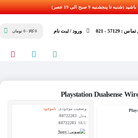
س : 57129 - 021
ورود / ثبت نام
0 کالا - 0 تومان
وضعیت موجودی:
ناموجود
مدل:
88722283
88722283
SKU: