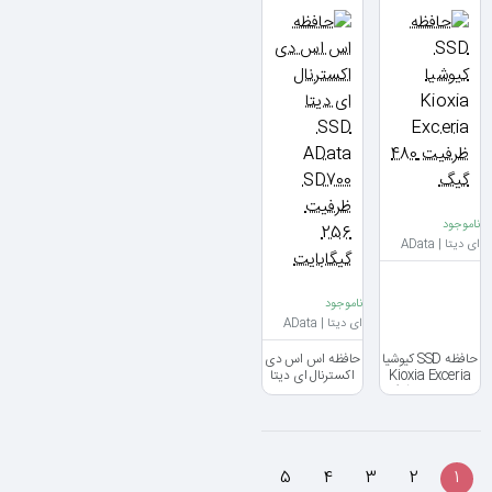
ناموجود
ای دیتا | AData
ناموجود
ای دیتا | AData
حافظه SSD کیوشیا
حافظه اس اس دی
Kioxia Exceria
اکسترنال ای دیتا
ظرفیت 480 گیگ
SSD AData
SD700 ظرفیت
256 گیگابایت
5
4
3
2
1