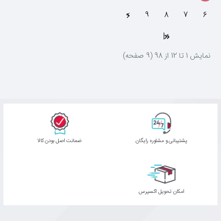
>
9
8
7
6
>|
نمايش 1 تا 12 از 98 (9 صفحه)
پشتیبانی و مشاوره رایگان
ﺿﻤﺎﻧﺖ اﺻﻞ ﺑﻮدن ﮐﺎﻟﺎ
اﻣﮑﺎن ﺗﺤﻮﯾﻞ اﮐﺴﭙﺮس