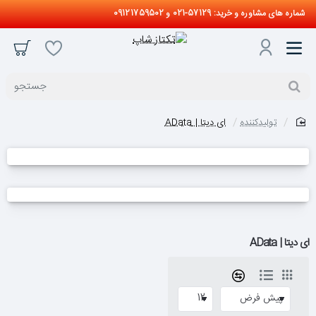
شماره های مشاوره و خرید: 57129-021 و 09121759502
جستجو
تولیدکننده
ای دیتا | AData
home
ای دیتا | AData