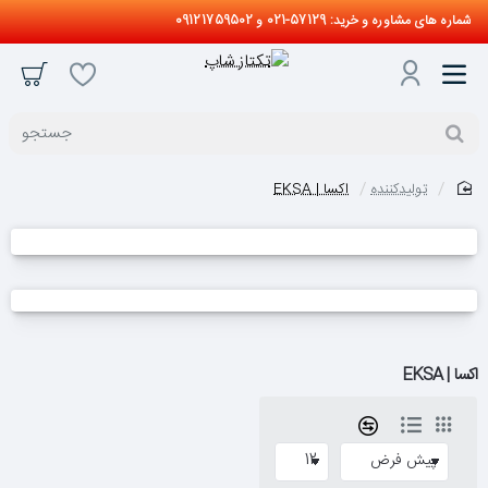
شماره های مشاوره و خرید: 57129-021 و 09121759502
جستجو
تولیدکننده
اکسا | EKSA
home
اکسا | EKSA