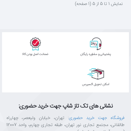
نمايش 1 تا 5 از 5 (1 صفحه)
پشتیبانی و مشاوره رایگان
ﺿﻤﺎﻧﺖ اﺻﻞ ﺑﻮدن ﮐﺎﻟﺎ
اﻣﮑﺎن ﺗﺤﻮﯾﻞ اﮐﺴﭙﺮس
نشانی های تک تاز شاپ جهت خرید حضوری:
فروشگاه جهت خرید حضوری
: تهران، خیابان ولیعصر، چهارراه
طالقانی، مجتمع تجاری نور تهران، طبقه تجاری چهارم، واحد 12007